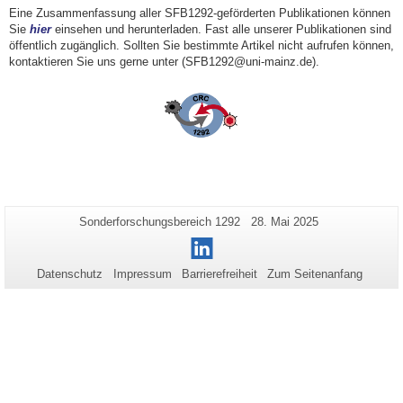
Eine Zusammenfassung aller SFB1292-geförderten Publikationen können
Sie
hier
einsehen und herunterladen. Fast alle unserer Publikationen sind
öffentlich zugänglich. Sollten Sie bestimmte Artikel nicht aufrufen können,
kontaktieren Sie uns gerne unter (SFB1292@uni-mainz.de).
Zusätzliche
Seiten-
Letzte
Sonderforschungsbereich 1292
28. Mai 2025
Name:
Aktualisierung:
Informationen
LinkedIn
zu
Datenschutz
Impressum
Barrierefreiheit
Zum Seitenanfang
dieser
Seite