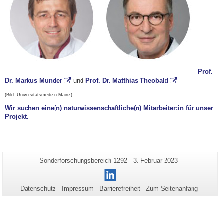
Prof.
Dr. Markus Munder
und
Prof. Dr. Matthias Theobald
(Bild: Universitätsmedizin Mainz)
Wir suchen eine(n) naturwissenschaftliche(n) Mitarbeiter:in für unser
Projekt.
Zusätzliche
Seiten-
Letzte
Sonderforschungsbereich 1292
3. Februar 2023
Name:
Aktualisierung:
Informationen
LinkedIn
zu
Datenschutz
Impressum
Barrierefreiheit
Zum Seitenanfang
dieser
Seite