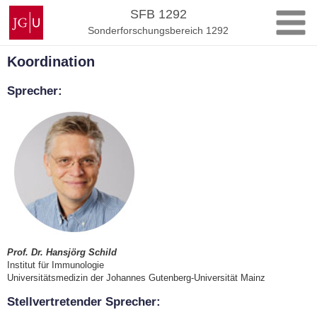
Zum
Johannes
SFB 1292
Inhalt
Gutenberg-
Sonderforschungsbereich 1292
springen
Universität
Mainz
Koordination
Sprecher:
Prof. Dr. Hansjörg Schild
Institut für Immunologie
Universitätsmedizin
der Johannes Gutenberg-Universität Mainz
Stellvertretender Sprecher: