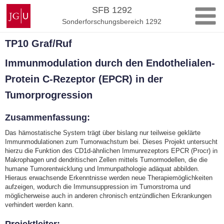
Zum
Johannes
SFB 1292
Inhalt
Gutenberg-
Sonderforschungsbereich 1292
springen
Universität
Mainz
TP10 Graf/Ruf
Immunmodulation durch den Endothelialen-
Protein C-Rezeptor (EPCR) in der
Tumorprogression
Zusammenfassung:
Das hämostatische System trägt über bislang nur teilweise geklärte
Immunmodulationen zum Tumorwachstum bei. Dieses Projekt untersucht
hierzu die Funktion des CD1d-ähnlichen Immunrezeptors EPCR (Procr) in
Makrophagen und dendritischen Zellen mittels Tumormodellen, die die
humane Tumorentwicklung und Immunpathologie adäquat abbilden.
Hieraus erwachsende Erkenntnisse werden neue Therapiemöglichkeiten
aufzeigen, wodurch die Immunsuppression im Tumorstroma und
möglicherweise auch in anderen chronisch entzündlichen Erkrankungen
verhindert werden kann.
Projektleiter: