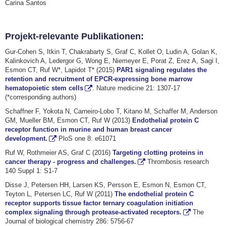
Carina Santos
Projekt-relevante Publikationen:
Gur-Cohen S, Itkin T, Chakrabarty S, Graf C, Kollet O, Ludin A, Golan K,
Kalinkovich A, Ledergor G, Wong E, Niemeyer E, Porat Z, Erez A, Sagi I,
Esmon CT, Ruf W*, Lapidot T* (2015)
PAR1 signaling regulates the
retention and recruitment of EPCR-expressing bone marrow
hematopoietic stem cells
. Nature medicine 21: 1307-17
(*corresponding authors)
Schaffner F, Yokota N, Carneiro-Lobo T, Kitano M, Schaffer M, Anderson
GM, Mueller BM, Esmon CT, Ruf W (2013)
Endothelial protein C
receptor function in murine and human breast cancer
development.
PloS one 8: e61071
Ruf W, Rothmeier AS, Graf C (2016)
Targeting clotting proteins in
cancer therapy - progress and challenges.
Thrombosis research
140 Suppl 1: S1-7
Disse J, Petersen HH, Larsen KS, Persson E, Esmon N, Esmon CT,
Teyton L, Petersen LC, Ruf W (2011)
The endothelial protein C
receptor supports tissue factor ternary coagulation initiation
complex signaling through protease-activated receptors.
The
Journal of biological chemistry 286: 5756-67