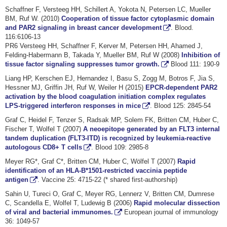
Schaffner F, Versteeg HH, Schillert A, Yokota N, Petersen LC, Mueller
BM, Ruf W. (2010)
Cooperation of tissue factor cytoplasmic domain
and PAR2 signaling in breast cancer development
. Blood.
116:6106-13
PR6 Versteeg HH, Schaffner F, Kerver M, Petersen HH, Ahamed J,
Felding-Habermann B, Takada Y, Mueller BM, Ruf W (2008)
Inhibition of
tissue factor signaling suppresses tumor growth.
Blood 111: 190-9
Liang HP, Kerschen EJ, Hernandez I, Basu S, Zogg M, Botros F, Jia S,
Hessner MJ, Griffin JH, Ruf W, Weiler H (2015)
EPCR-dependent PAR2
activation by the blood coagulation initiation complex regulates
LPS-triggered interferon responses in mice
. Blood 125: 2845-54
Graf C, Heidel F, Tenzer S, Radsak MP, Solem FK, Britten CM, Huber C,
Fischer T, Wolfel T (2007)
A neoepitope generated by an FLT3 internal
tandem duplication (FLT3-ITD) is recognized by leukemia-reactive
autologous CD8+ T cells
. Blood 109: 2985-8
Meyer RG*, Graf C*, Britten CM, Huber C, Wölfel T (2007)
Rapid
identification of an HLA-B*1501-restricted vaccinia peptide
antigen
. Vaccine 25: 4715-22 (* shared first-authorship)
Sahin U, Tureci O, Graf C, Meyer RG, Lennerz V, Britten CM, Dumrese
C, Scandella E, Wolfel T, Ludewig B (2006)
Rapid molecular dissection
of viral and bacterial immunomes.
European journal of immunology
36: 1049-57