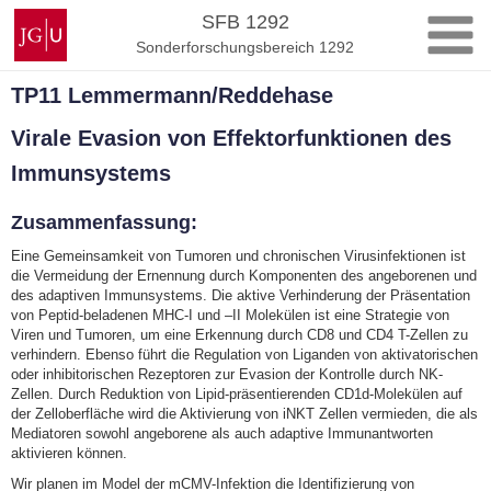
Zum
Johannes
SFB 1292
Inhalt
Gutenberg-
Sonderforschungsbereich 1292
springen
Universität
Mainz
TP11 Lemmermann/Reddehase
Virale Evasion von Effektorfunktionen des
Immunsystems
Zusammenfassung:
Eine Gemeinsamkeit von Tumoren und chronischen Virusinfektionen ist
die Vermeidung der Ernennung durch Komponenten des angeborenen und
des adaptiven Immunsystems. Die aktive Verhinderung der Präsentation
von Peptid-beladenen MHC-I und –II Molekülen ist eine Strategie von
Viren und Tumoren, um eine Erkennung durch CD8 und CD4 T-Zellen zu
verhindern. Ebenso führt die Regulation von Liganden von aktivatorischen
oder inhibitorischen Rezeptoren zur Evasion der Kontrolle durch NK-
Zellen. Durch Reduktion von Lipid-präsentierenden CD1d-Molekülen auf
der Zelloberfläche wird die Aktivierung von iNKT Zellen vermieden, die als
Mediatoren sowohl angeborene als auch adaptive Immunantworten
aktivieren können.
Wir planen im Model der mCMV-Infektion die Identifizierung von