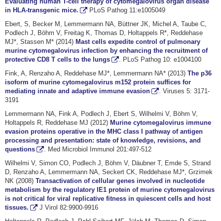
Evaluating human T-cell therapy of cytomegalovirus organ disease
in HLA-transgenic mice.
PLoS Pathog 11:e1005049
Ebert, S, Becker M, Lemmermann NA, Büttner JK, Michel A, Taube C,
Podlech J, Böhm V, Freitag K, Thomas D, Holtappels R*, Reddehase
MJ*, Stassen M* (2014)
Mast cells expedite control of pulmonary
murine cytomegalovirus infection by enhancing the recruitment of
protective CD8 T cells to the lungs
. PLoS Pathog 10: e1004100
Fink, A, Renzaho A, Reddehase MJ*, Lemmermann NA* (2013)
The p36
isoform of murine cytomegalovirus m152 protein suffices for
mediating innate and adaptive immune evasion
. Viruses 5: 3171-
3191
Lemmermann NA, Fink A, Podlech J, Ebert S, Wilhelmi V, Böhm V,
Holtappels R, Reddehase MJ (2012)
Murine cytomegalovirus immune
evasion proteins operative in the MHC class I pathway of antigen
processing and presentation: state of knowledge, revisions, and
questions
. Med Microbiol Immunol 201:497-512
Wilhelmi V, Simon CO, Podlech J, Böhm V, Däubner T, Emde S, Strand
D, Renzaho A, Lemmermann NA, Seckert CK, Reddehase MJ*, Grzimek
NK (2008)
Transactivation of cellular genes involved in nucleotide
metabolism by the regulatory IE1 protein of murine cytomegalovirus
is not critical for viral replicative fitness in quiescent cells and host
tissues.
J Virol 82:9900-9916