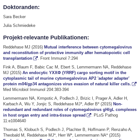
Doktoranden:
Sara Becker
Julia Schmiedeke
Projekt-relevante Publikationen:
Reddehase MJ (2016)
Mutual interference between cytomegalovirus
and reconstitution of protective immunity after hematopoietic cell
transplantation
. Front Immunol 7:294
Fink A, Blaum F, Babic Cac M, Ebert S, Lemmermann NA, Reddehase
MJ (2015)
An endocytic YXXΦ (YRRF) cargo sorting motif in the
cytoplasmic tail of murine cytomegalovirus AP2 'adapter adapter'
protein m04/gp34 antagonizes virus evasion of natural killer cells.
Med Microbiol Immunol 204:383-394
Lemmermann NA, Krmpotic A, Podlech J, Brizic I, Prager A, Adler H,
Karbach A, Wu Y, Jonjic S, Reddehase MJ*, Adler B* (2015)
Non-
redundant and redundant roles of cytomegalovirus gH/gL complexes
in host organ entry and intra-tissue spread
. PLoS Pathog
11:e1004640
Thomas S, Klobuch S, Podlech J, Plachter B, Hoffmann P, Renzaho A,
Theobald M, Reddehase MJ*, Herr W*, Lemmermann NA* (2015)