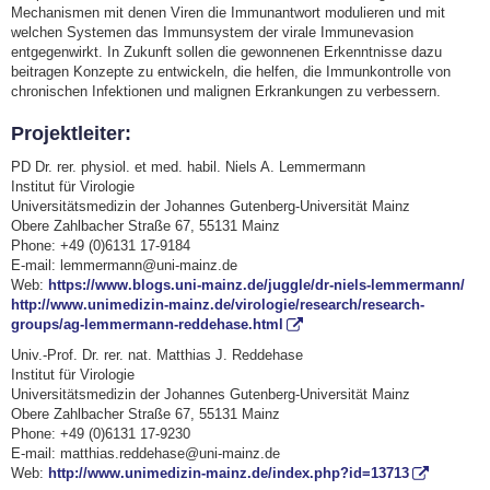
Mechanismen mit denen Viren die Immunantwort modulieren und mit
welchen Systemen das Immunsystem der virale Immunevasion
entgegenwirkt. In Zukunft sollen die gewonnenen Erkenntnisse dazu
beitragen Konzepte zu entwickeln, die helfen, die Immunkontrolle von
chronischen Infektionen und malignen Erkrankungen zu verbessern.
Projektleiter:
PD Dr. rer. physiol. et med. habil. Niels A. Lemmermann
Institut für Virologie
Universitätsmedizin der Johannes Gutenberg-Universität Mainz
Obere Zahlbacher Straße 67, 55131 Mainz
Phone: +49 (0)6131 17-9184
E-mail: lemmermann@uni-mainz.de
Web:
https://www.blogs.uni-mainz.de/juggle/dr-niels-lemmermann/
http://www.unimedizin-mainz.de/virologie/research/research-
groups/ag-lemmermann-reddehase.html
Univ.-Prof. Dr. rer. nat. Matthias J. Reddehase
Institut für Virologie
Universitätsmedizin der Johannes Gutenberg-Universität Mainz
Obere Zahlbacher Straße 67, 55131 Mainz
Phone: +49 (0)6131 17-9230
E-mail: matthias.reddehase@uni-mainz.de
Web:
http://www.unimedizin-mainz.de/index.php?id=13713